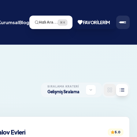
Kurumsal
Blog
FAVORILERIM
Hızlı Ara...
⌘ K
SIRALAMA KRATERI
Gelişmiş Sıralama
ov Evleri
5.0