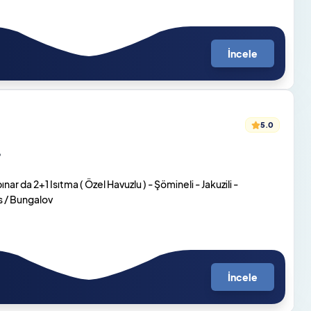
İncele
5.0
o
r da 2+1 Isıtma ( Özel Havuzlu ) - Şömineli - Jakuzili -
ks / Bungalov
İncele