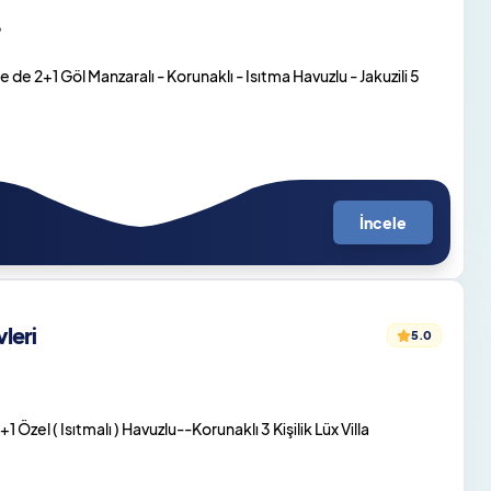
o
de 2+1 Göl Manzaralı - Korunaklı - Isıtma Havuzlu - Jakuzili 5
İncele
leri
5.0
Özel ( Isıtmalı ) Havuzlu--Korunaklı 3 Kişilik Lüx Villa