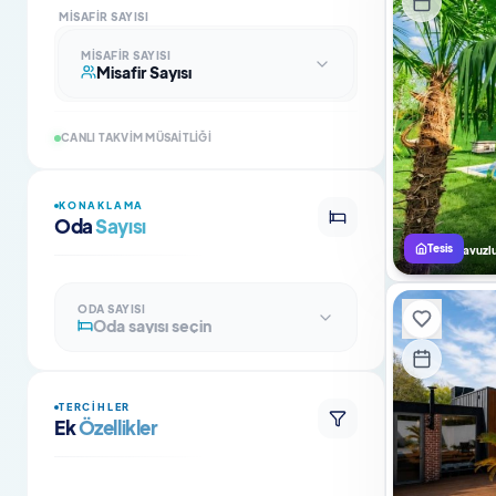
MISAFIR SAYISI
MISAFIR SAYISI
Misafir Sayısı
CANLI TAKVIM MÜSAITLIĞI
KONAKLAMA
Oda
Sayısı
Tesis
Isıtmalı Havuzl
ODA SAYISI
Oda sayısı seçin
TERCIHLER
Ek
Özellikler