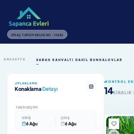
SIRAÇ TURIZM BELGE NO : 10682
ANASAYFA
/
SABAH KAHVALTI DAHIL BUNGALOVLAR
KONTROL ED
PLANLAMA
14
Konaklama
Detayı
KIRALIK
TARIH SEÇIMI
GIRIŞ
ÇIKIŞ
6 Ağu
6 Ağu