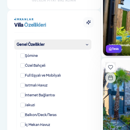
GECELIK FIYAT BAZ ALINIR
Şömineli Villalar
İMKANLAR
Evcil Hayvan Dostu Villalar
Villa
Özellikleri
Evcil Hayvan Dostu Bungalovlar
Genel Özellikler
Isıtmalı Havuzlu Villalar
Isıtmalı Havuzlu
Tesis
Bungalov
Şömine
Kahvaltı Dahil Villalar
Özel Bahçeli
En Çok Tercih Edilenler
Full Eşyalı ve Mobilyalı
En Çok Tercih Edilen Villalar
Isıtmalı Havuz
İnternet Bağlantısı
Jakuzi
Balkon/Deck/Teras
İç Mekan Havuz