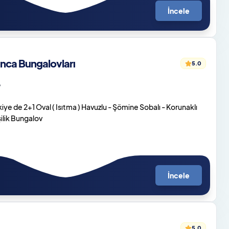
İncele
ca Bungalovları
5.0
o
ye de 2+1 Oval ( Isıtma ) Havuzlu - Şömine Sobalı - Korunaklı
ilik Bungalov
İncele
5.0