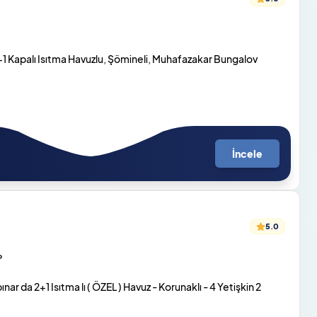
1 Kapalı Isıtma Havuzlu, Şömineli, Muhafazakar Bungalov
İncele
5.0
o
ar da 2+1 Isıtma lı ( ÖZEL ) Havuz - Korunaklı - 4 Yetişkin 2