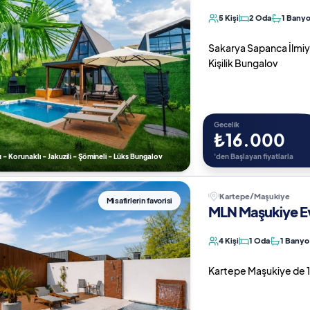
5 Kişi
2 Oda
1 Bany
Sakarya Sapanca İlmiye 
Kişilik Bungalov
Gecelik
₺16.000
u - Korunaklı - Jakuzili - Şömineli - Lüks Bungalov
'den Başlayan fiyatlarla
Kartepe/Maşukiye
Misafirlerin favorisi
MLN Maşukiye Ev
4 Kişi
1 Oda
1 Banyo
Kartepe Maşukiye de 1+1 