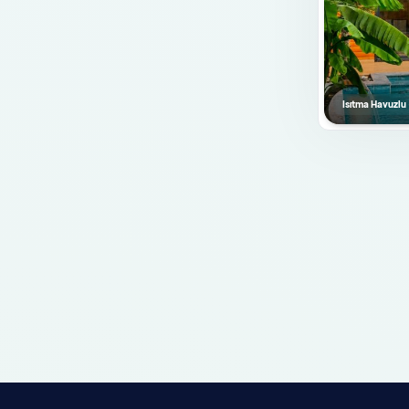
Mutfak Bilgileri
Amerikan Mutfak
Bulaşık Makinası
Buzdolabı
Isıtma Havuzlu
Ankastre Fırın
Mikrodalga Fırın
Ankastre 4'lü Ocak
Su Isıtıcısı
Ekmek Kızartma Makinası
Tencere ve Tava Takımı
Yemek Takımı
Kaşık Çatal Bıçak Takımı
Bardak Takımı