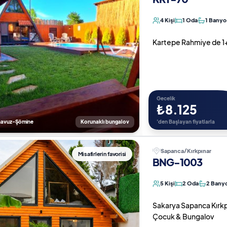
4 Kişi
1 Oda
1 Banyo
Kartepe Rahmiye de 1+
Gecelik
₺8.125
ı havuz-Şömine
Korunaklı bungalov
'den Başlayan fiyatlarla
Sapanca/Kırkpınar
Misafirlerin favorisi
BNG-1003
5 Kişi
2 Oda
2 Bany
Sakarya Sapanca Kırkpın
Çocuk & Bungalov