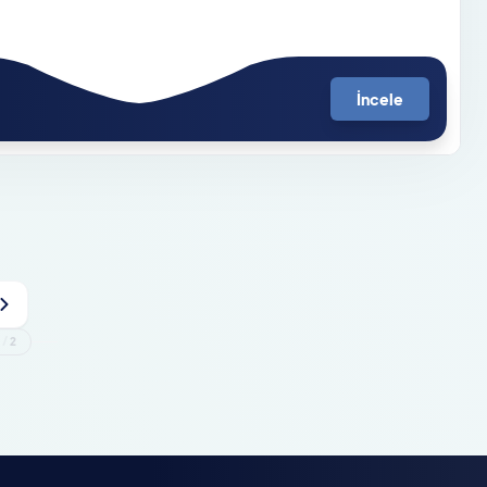
İncele
1
/
2