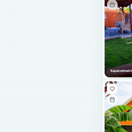
Tuz Odası
Sinema Sistemi
Salıncak
Kaydırak
Su Deposu
Şömine-Soba
Doğalgazlı Şömine
Kapalı ısıtmal
Saç Kurutma Makinesi
Elektrik Süpürgesi
Kurutma Makinesi
Cam Şömine
Pelet Sobası
Ateş Kazanı