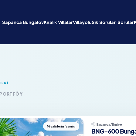
Sapanca Bungalov
Kiralık Villalar
Villayolu
Sık Sorulan Sorular
İLDİ
 PORTFÖY
Sapanca/İlmiye
Misafirlerin favorisi
BNG-600 Bungal