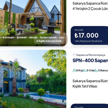
Sakarya Sapanca Rüstem
4 Yetişkin 2 Çocuk Lü
Gecelik
₺17.000
 - Korunaklı - Şömineli - Jakuzili - Yerden Isıtmalı - Lüks
4 Kişilik Kahvaltı Dahil
'den Başlayan fiyatlarla
Sapanca/Rüstempaşa
SPN-400 Sapanca
8 Kişi
3 Oda
3 Bany
Sakarya Sapanca Rüstem
Kişilik Tatil Villası
Gecelik