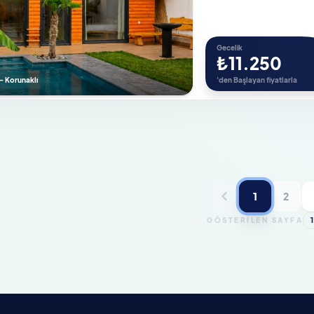
Gecelik
₺11.250
 - Korunaklı
'den Başlayan fiyatlarla
1
2
GÖSTERİLEN SAYFA