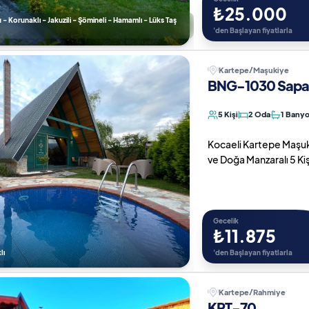
₺25.000
u - Korunaklı - Jakuzili - Şömineli - Hamamlı - Lüks Taş
'den Başlayan fiyatlarla
Kartepe/Maşukiye
BNG-1030 Sapan
5 Kişi
2 Oda
1 Bany
Kocaeli Kartepe Maşuki
ve Doğa Manzaralı 5 Kiş
Gecelik
₺11.875
lı
'den Başlayan fiyatlarla
Kartepe/Rahmiye
KRT-70