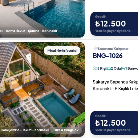
Gecelik
₺12.500
ı - Isıtma Havuz - Şömine - Korunaklı
'den Başlayan fiyatlarla
Sapanca/Kırkpınar
Misafirlerin favorisi
BNG-1026
5 Kişi
2 Oda
1 Bany
Sakarya Sapanca Kırkpına
Korunaklı - 5 Kişilik Lü
Gecelik
₺12.500
- Cam Şömine - Jakuzi - Korunaklı
Lüks & Bungalov
'den Başlayan fiyatlarla