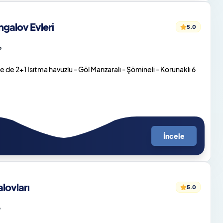
galov Evleri
5.0
o
de 2+1 Isıtma havuzlu - Göl Manzaralı - Şömineli - Korunaklı 6
İncele
ovları
5.0
o