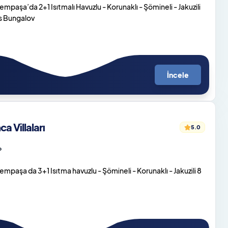
paşa’da 2+1 Isıtmalı Havuzlu - Korunaklı - Şömineli - Jakuzili
ks Bungalov
İncele
 Villaları
5.0
o
paşa da 3+1 Isıtma havuzlu - Şömineli - Korunaklı - Jakuzili 8