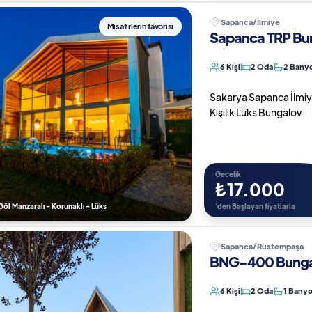
Sapanca/İlmiye
Misafirlerin favorisi
Sapanca TRP Bun
6 Kişi
2 Oda
2 Bany
Sakarya Sapanca İlmiye 
Kişilik Lüks Bungalov
Gecelik
₺17.000
Göl Manzaralı - Korunaklı - Lüks
'den Başlayan fiyatlarla
Sapanca/Rüstempaşa
BNG-400 Bungal
6 Kişi
2 Oda
1 Bany