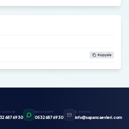
Kopyala
Zİ ARAYIN
WHATSAPP
E-POSTA
32 687 69 30
0532 687 69 30
info@sapancaevleri.com