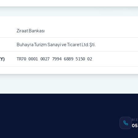
Ziraat Bankası
Buhayra Turizm Sanayi ve Ticaret Ltd.Şti.
RY)
TR70 0001 0027 7994 6889 5150 02
Bİ
05