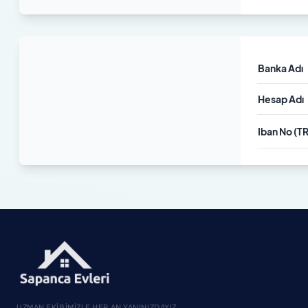
Banka Adı
Hesap Adı
Iban No (T
UZMAN EKIBIMIZLE HER AN YANINIZDAYIZ.