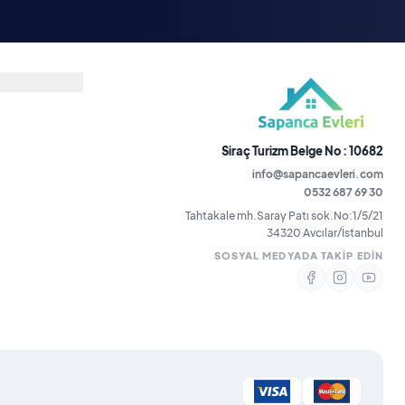
Siraç Turizm Belge No : 10682
info@sapancaevleri.com
0532 687 69 30
Tahtakale mh.Saray Patı sok.No:1/5/21
34320 Avcılar/İstanbul
SOSYAL MEDYADA TAKIP EDIN