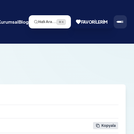
Kurumsal
Blog
FAVORILERIM
Hızlı Ara...
⌘ K
Kopyala