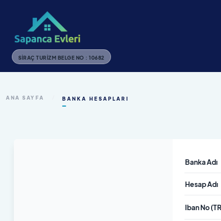
SIRAÇ TURIZM BELGE NO : 10682
ANA SAYFA
/
BANKA HESAPLARI
Banka Adı
Hesap Adı
Iban No (T