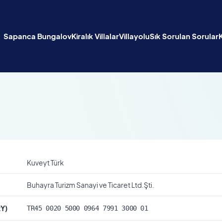
Sapanca Bungalov
Kiralık Villalar
Villayolu
Sık Sorulan Sorular
Kuveyt Türk
Buhayra Turizm Sanayi ve Ticaret Ltd.Şti.
RY)
TR45 0020 5000 0964 7991 3000 01