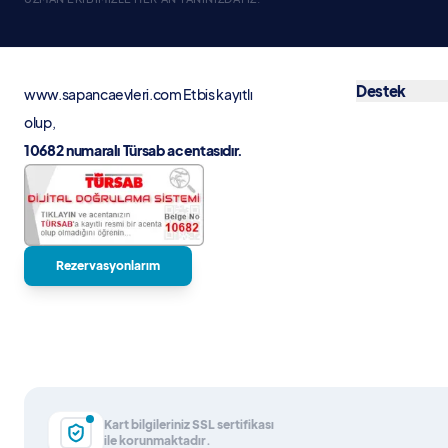
Destek
www.sapancaevleri.com
Etbis kayıtlı
olup,
10682 numaralı Türsab acentasıdır.
Rezervasyonlarım
Kart bilgileriniz SSL sertifikası
ile korunmaktadır.