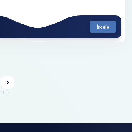
İncele
1
/
3