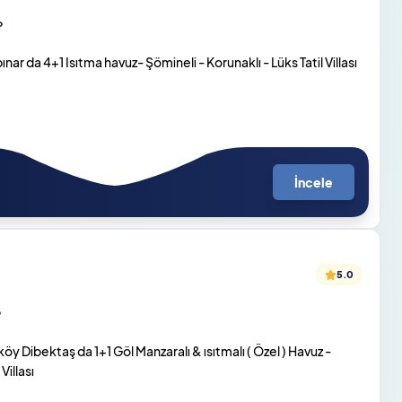
o
ar da 4+1 Isıtma havuz- Şömineli - Korunaklı - Lüks Tatil Villası
İncele
5.0
o
 Dibektaş da 1+1 Göl Manzaralı & ısıtmalı ( Özel ) Havuz -
 Villası