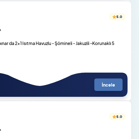
5.0
o
ar da 2+1 Isıtma Havuzlu - Şömineli - Jakuzili -Korunaklı 5
İncele
5.0
o