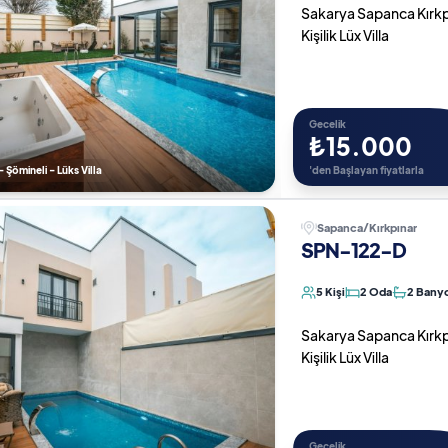
Sakarya Sapanca Kırkpın
Kişilik Lüx Villa
Gecelik
₺15.000
- Şömineli - Lüks Villa
'den Başlayan fiyatlarla
Sapanca/Kırkpınar
SPN-122-D
5 Kişi
2 Oda
2 Bany
Sakarya Sapanca Kırkpın
Kişilik Lüx Villa
Gecelik