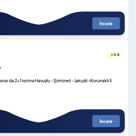
İncele
5.0
o
ar da 2+1 Isıtma Havuzlu - Şömineli - Jakuzili -Korunaklı 5
İncele