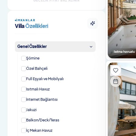
GECELIK FIYAT BAZ ALINIR
Şömineli Villalar
İMKANLAR
Evcil Hayvan Dostu Villalar
Villa
Özellikleri
Evcil Hayvan Dostu Bungalovlar
Genel Özellikler
Isıtmalı Havuzlu Villalar
Isıtma havuzlu 
Şömine
Kahvaltı Dahil Villalar
Özel Bahçeli
En Çok Tercih Edilenler
Full Eşyalı ve Mobilyalı
En Çok Tercih Edilen Villalar
Isıtmalı Havuz
İnternet Bağlantısı
Jakuzi
Balkon/Deck/Teras
İç Mekan Havuz