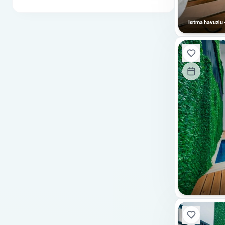
Otopark / Park Yeri
Isıtma havuzlu 
Jenaratör
Engelli Dostu
Sıradışı Mimari
Sauna
Buhar Banyosu
Bebek Yatağı
Özel Havuz
Güvenlik Kamera Sistemi
Hamam
Masa Tenisi
Bilardo
Langırt