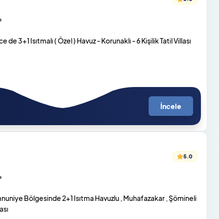
o
e 3+1 Isıtmalı ( Özel ) Havuz - Korunaklı - 6 Kişilik Tatil Villası
İncele
5.0
o
niye Bölgesinde 2+1 Isıtma Havuzlu , Muhafazakar , Şömineli
lası