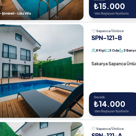
₺15.000
- Şömineli - Lüks Villa
'den Başlayan fiyatlarla
Sapanca/Ünlüce
SPN-121-B
8 Kişi
3 Oda
3 Bany
Sakarya Sapanca Ünlüce d
Gecelik
₺14.000
'den Başlayan fiyatlarla
Sapanca/Ünlüce
SPN-121-A