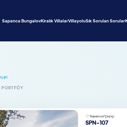
Sapanca Bungalov
Kiralık Villalar
Villayolu
Sık Sorulan Sorular
İLDİ
K PORTFÖY
Sapanca/Çayiçi
SPN-107