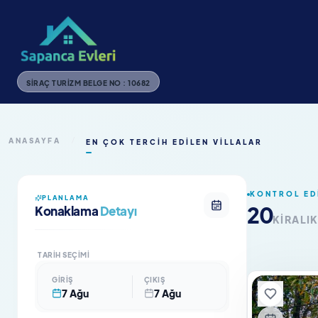
SIRAÇ TURIZM BELGE NO : 10682
ANASAYFA
/
EN ÇOK TERCIH EDILEN VILLALAR
KONTROL ED
PLANLAMA
20
Konaklama
Detayı
KIRALI
TARIH SEÇIMI
GIRIŞ
ÇIKIŞ
7 Ağu
7 Ağu