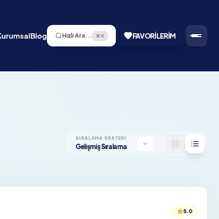
Kurumsal
Blog
FAVORILERIM
Hızlı Ara...
⌘ K
SIRALAMA KRATERI
Gelişmiş Sıralama
5.0