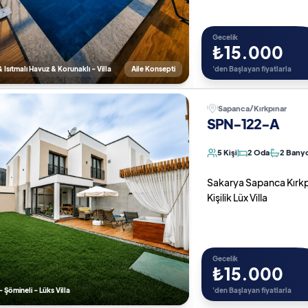
Gecelik
₺15.000
 Isıtmalı Havuz & Korunaklı - Villa
Aile Konsepti
'den Başlayan fiyatlarla
Sapanca/Kırkpınar
SPN-122-A
5 Kişi
2 Oda
2 Bany
Sakarya Sapanca Kırkpın
Kişilik Lüx Villa
Gecelik
₺15.000
- Şömineli - Lüks Villa
'den Başlayan fiyatlarla