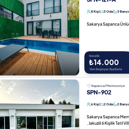
8 Kişi
3 Oda
3 Bany
Sakarya Sapanca Ünlüce d
Gecelik
₺14.000
'den Başlayan fiyatlarla
Sapanca/Memnuniye
SPN-902
6 Kişi
2 Oda
2 Bany
Sakarya Sapanca Memnu
, Jakuzili 6 Kişilik Tatil Vil