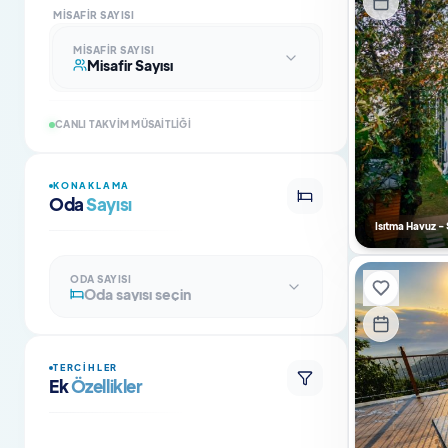
MISAFIR SAYISI
MISAFIR SAYISI
Misafir Sayısı
CANLI TAKVIM MÜSAITLIĞI
KONAKLAMA
Oda
Sayısı
Isıtma Havuz -
ODA SAYISI
Oda sayısı seçin
TERCIHLER
Ek
Özellikler