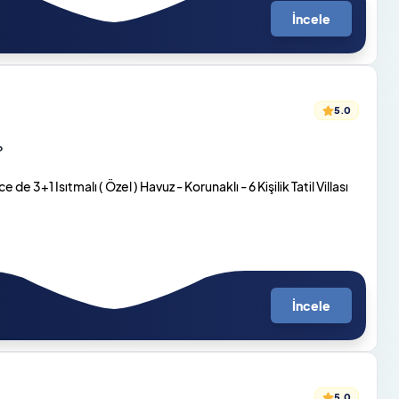
İncele
5.0
o
e 3+1 Isıtmalı ( Özel ) Havuz - Korunaklı - 6 Kişilik Tatil Villası
İncele
5.0