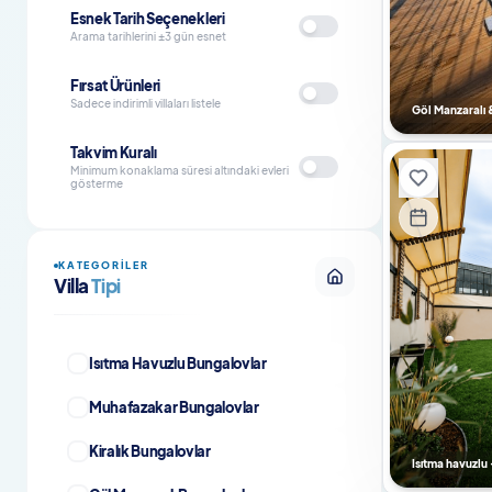
Esnek Tarih Seçenekleri
Arama tarihlerini ±3 gün esnet
Fırsat Ürünleri
Sadece indirimli villaları listele
Göl Manzaralı &
Takvim Kuralı
Minimum konaklama süresi altındaki evleri
gösterme
KATEGORILER
Villa
Tipi
Isıtma Havuzlu Bungalovlar
Muhafazakar Bungalovlar
Kiralık Bungalovlar
Isıtma havuzlu 