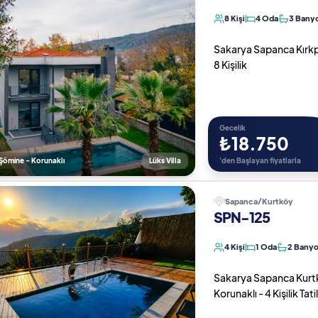
8 Kişi
4 Oda
3 Bany
Sakarya Sapanca Kırkpın
8 Kişilik
Gecelik
₺18.750
 Şömine - Korunaklı
Lüks Villa
'den Başlayan fiyatlarla
Sapanca/Kurtköy
SPN-125
4 Kişi
1 Oda
2 Bany
Sakarya Sapanca Kurtköy
Korunaklı - 4 Kişilik Tatil