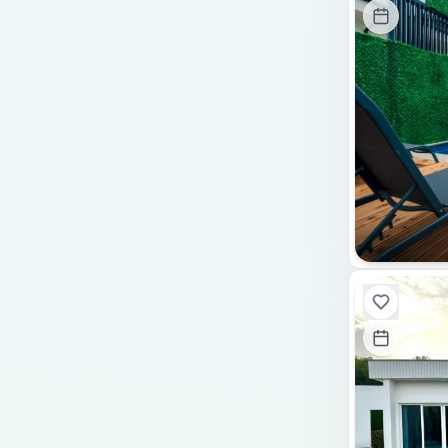
Tuz Odası
Sinema Sistemi
Salıncak
Kaydırak
Su Deposu
Şömine-Soba
Doğalgazlı Şömine
Saç Kurutma Makinesi
Elektrik Süpürgesi
Kurutma Makinesi
Cam Şömine
Pelet Sobası
Ateş Kazanı