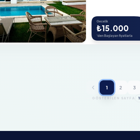
Gecelik
₺15.000
'den Başlayan fiyatlarla
1
2
3
GÖSTERİLEN SAYFA