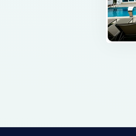
Mutfak Bilgileri
Amerikan Mutfak
Bulaşık Makinası
Buzdolabı
Ankastre Fırın
Mikrodalga Fırın
Ankastre 4'lü Ocak
Su Isıtıcısı
Ekmek Kızartma Makinası
Tencere ve Tava Takımı
Yemek Takımı
Kaşık Çatal Bıçak Takımı
Bardak Takımı