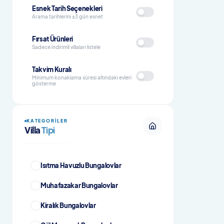
Esnek Tarih Seçenekleri
Arama tarihlerini ±3 gün esnet
Fırsat Ürünleri
Sadece indirimli villaları listele
Takvim Kuralı
Minimum konaklama süresi altındaki evleri
gösterme
KATEGORILER
Villa
Tipi
Isıtma Havuzlu Bungalovlar
Muhafazakar Bungalovlar
Kiralık Bungalovlar