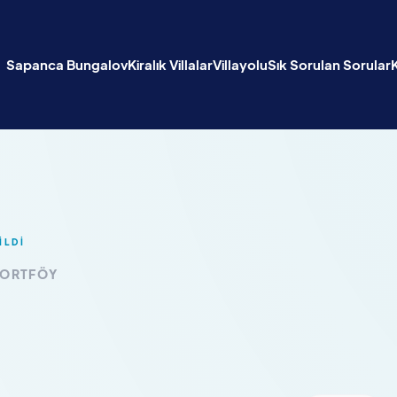
Sapanca Bungalov
Kiralık Villalar
Villayolu
Sık Sorulan Sorular
İLDİ
PORTFÖY