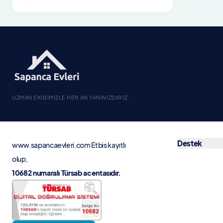
Otopark / Park Yeri
Jenaratör
Engelli Dostu
Sıradışı Mimari
Sauna
Buhar Banyosu
UZMAN EKIBIMIZLE HER AN YANINIZDAYIZ.
Bebek Yatağı
Özel Havuz
Destek
Güvenlik Kamera Sistemi
www.sapancaevleri.com
Etbis kayıtlı
olup,
Hamam
10682 numaralı Türsab acentasıdır.
Masa Tenisi
Bilardo
Langırt