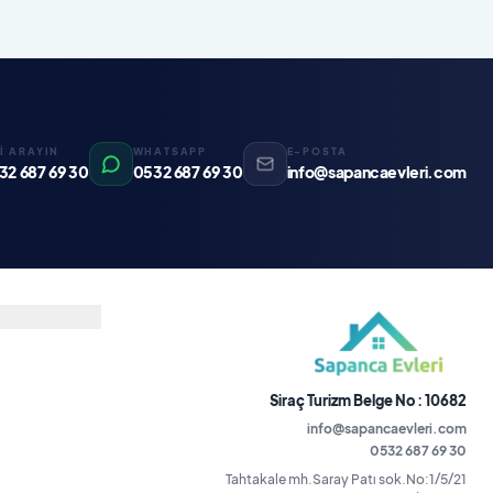
Zİ ARAYIN
WHATSAPP
E-POSTA
32 687 69 30
0532 687 69 30
info@sapancaevleri.com
Siraç Turizm Belge No : 10682
info@sapancaevleri.com
0532 687 69 30
Tahtakale mh.Saray Patı sok.No:1/5/21