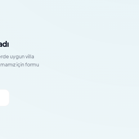
adı
erde uygun villa
lamamız için formu