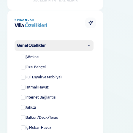
GECELIK FIYAT BAZ ALINIR
Şömineli Villalar
İMKANLAR
Evcil Hayvan Dostu Villalar
Villa
Özellikleri
Evcil Hayvan Dostu Bungalovlar
Genel Özellikler
Isıtmalı Havuzlu Villalar
Şömine
Kahvaltı Dahil Villalar
Özel Bahçeli
En Çok Tercih Edilenler
Full Eşyalı ve Mobilyalı
En Çok Tercih Edilen Villalar
Isıtmalı Havuz
İnternet Bağlantısı
Jakuzi
Balkon/Deck/Teras
İç Mekan Havuz