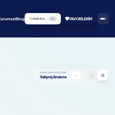
Kurumsal
Blog
FAVORILERIM
Hızlı Ara...
⌘ K
SIRALAMA KRATERI
Gelişmiş Sıralama